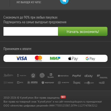
не выходя из чата:
Сэкономьте до 90% при любых покупках
Подпишитесь на самые выгодные предложения
Принимаем к оплате:
2010-2026 © КупиКупон. Все права защищены.
Все права на товарный знак "КупиКупон" и на сайт www.kupikupon.ru принадлежат
OOO «Агентство цифровых решений» ИНН 7705523387, ОГРН 1127747063212