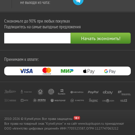
не выходя из чата:
Сэкономьте до 90% при любых покупках
Подпишитесь на самые выгодные предложения
Принимаем к оплате:
2010-2026 © КупиКупон. Все права защищены.
Все права на товарный знак "КупиКупон" и на сайт www.kupikupon.ru принадлежат
OOO «Агентство цифровых решений» ИНН 7705523387, ОГРН 1127747063212