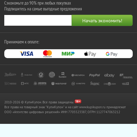
Сэкономьте до 90% при любых покупках
Подпишитесь на самые выгодные предложения
Принимаем к оплате:
2010-2026 © КупиКупон. Все права защищены.
Все права на товарный знак "КупиКупон" и на сайт www.kupikupon.ru принадлежат
OOO «Агентство цифровых решений» ИНН 7705523387, ОГРН 1127747063212