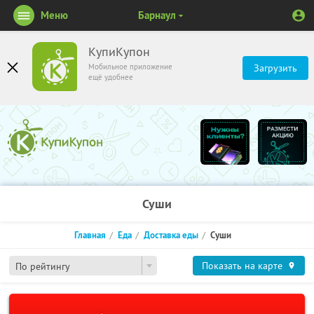
Меню
Барнаул
КупиКупон
Мобильное приложение
Загрузить
ещё удобнее
Суши
Главная
Еда
Доставка еды
Суши
Показать на карте
По рейтингу