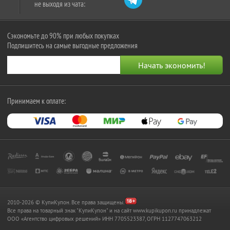
не выходя из чата:
Сэкономьте до 90% при любых покупках
Подпишитесь на самые выгодные предложения
Принимаем к оплате:
2010-2026 © КупиКупон. Все права защищены.
Все права на товарный знак "КупиКупон" и на сайт www.kupikupon.ru принадлежат
OOO «Агентство цифровых решений» ИНН 7705523387, ОГРН 1127747063212