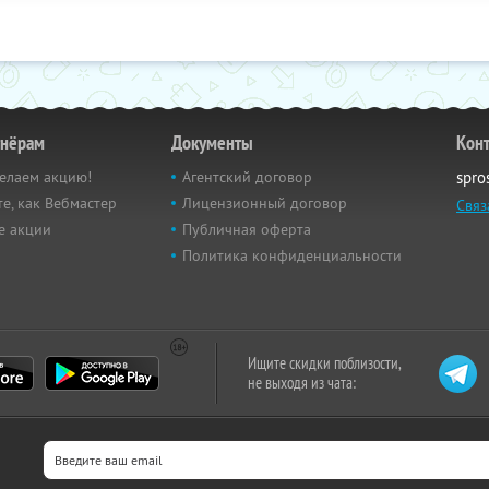
тнёрам
Документы
Кон
елаем акцию!
Агентский договор
spro
е, как Вебмастер
Лицензионный договор
Связ
е акции
Публичная оферта
Политика конфиденциальности
Ищите скидки поблизости,
не выходя из чата: