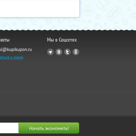
такты
Мы в Соцсетях
si@kupikupon.ru
аться с нами