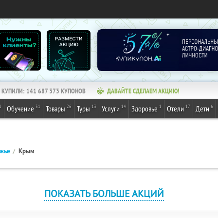
КУПИЛИ:
141 687 373
КУПОНОВ
ДАВАЙТЕ СДЕЛАЕМ АКЦИЮ!
1
31
26
13
14
1
17
6
Обучение
Товары
Туры
Услуги
Здоровье
Отели
Дети
ежье
Крым
ПОКАЗАТЬ БОЛЬШЕ АКЦИЙ