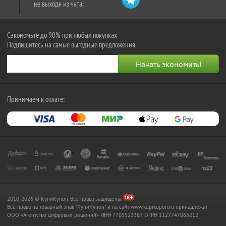
не выходя из чата:
Сэкономьте до 90% при любых покупках
Подпишитесь на самые выгодные предложения
Принимаем к оплате:
2010-2026 © КупиКупон. Все права защищены.
Все права на товарный знак "КупиКупон" и на сайт www.kupikupon.ru принадлежат
OOO «Агентство цифровых решений» ИНН 7705523387, ОГРН 1127747063212