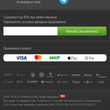
не выходя из чата:
Сэкономьте до 90% при любых покупках
Подпишитесь на самые выгодные предложения
Принимаем к оплате:
2010-2026 © КупиКупон. Все права защищены.
Все права на товарный знак "КупиКупон" и на сайт www.kupikupon.ru принадлежат
OOO «Агентство цифровых решений» ИНН 7705523387, ОГРН 1127747063212