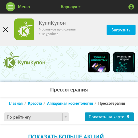
Меню
Барнаул
КупиКупон
Мобильное приложение
Загрузить
ещё удобнее
Прессотерапия
Главная
Красота
Аппаратная косметология
Прессотерапия
Показать на карте
По рейтингу
ПОКАЗАТЬ БОЛЬШЕ АКЦИЙ