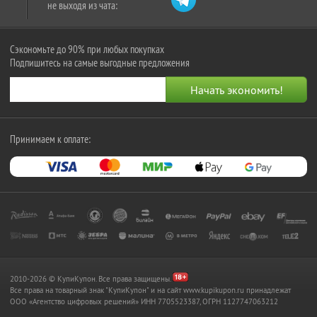
не выходя из чата:
Сэкономьте до 90% при любых покупках
Подпишитесь на самые выгодные предложения
Принимаем к оплате:
2010-2026 © КупиКупон. Все права защищены.
Все права на товарный знак "КупиКупон" и на сайт www.kupikupon.ru принадлежат
OOO «Агентство цифровых решений» ИНН 7705523387, ОГРН 1127747063212