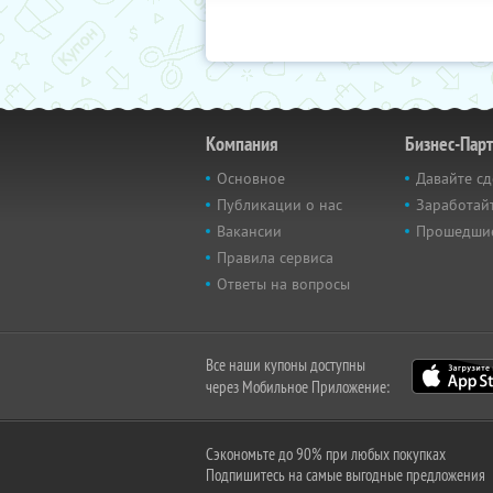
Компания
Бизнес-Пар
Основное
Давайте сд
Публикации о нас
Заработайт
Вакансии
Прошедши
Правила сервиса
Ответы на вопросы
Все наши купоны доступны
через Мобильное Приложение:
Сэкономьте до 90% при любых покупках
Подпишитесь на самые выгодные предложения