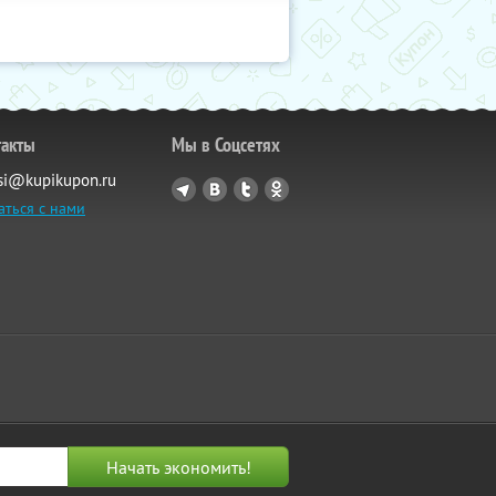
такты
Мы в Соцсетях
si@kupikupon.ru
аться с нами