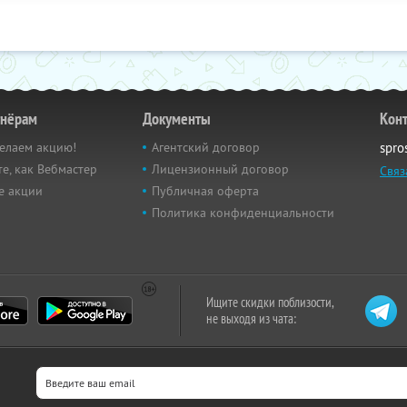
тнёрам
Документы
Кон
елаем акцию!
Агентский договор
spro
е, как Вебмастер
Лицензионный договор
Связ
е акции
Публичная оферта
Политика конфиденциальности
Ищите скидки поблизости,
не выходя из чата: