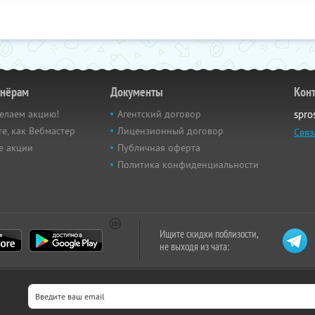
тнёрам
Документы
Кон
елаем акцию!
Агентский договор
spro
е, как Вебмастер
Лицензионный договор
Связ
е акции
Публичная оферта
Политика конфиденциальности
Ищите скидки поблизости,
не выходя из чата: