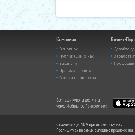
Компания
Бизнес-Пар
Основное
Давайте сд
Публикации о нас
Заработайт
Вакансии
Прошедши
Правила сервиса
Ответы на вопросы
Все наши купоны доступны
через Мобильное Приложение:
Сэкономьте до 90% при любых покупках
Подпишитесь на самые выгодные предложения