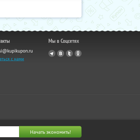
такты
Мы в Соцсетях
si@kupikupon.ru
аться с нами