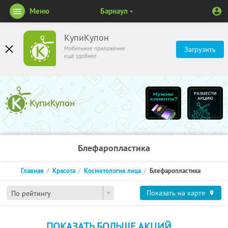
Меню
Барнаул
КупиКупон
Мобильное приложение
Загрузить
ещё удобнее
Блефаропластика
Главная
Красота
Косметология лица
Блефаропластика
Показать на карте
По рейтингу
ПОКАЗАТЬ БОЛЬШЕ АКЦИЙ