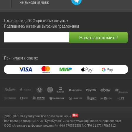
не выходя из чата:
Сэкономьте до 90% при любых покупках
Подпишитесь на самые выгодные предложения
Принимаем к оплате:
2010-2026 © КупиКупон. Все права защищены.
Все права на товарный знак "КупиКупон" и на сайт www.kupikupon.ru принадлежат
OOO «Агентство цифровых решений» ИНН 7705523387, ОГРН 1127747063212