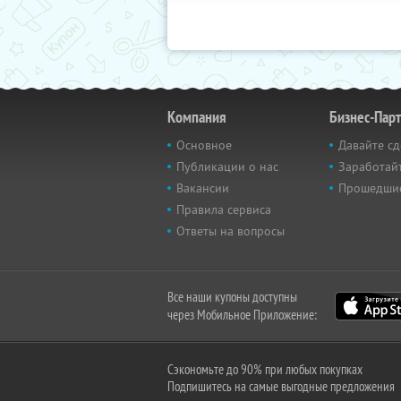
Компания
Бизнес-Пар
Основное
Давайте сд
Публикации о нас
Заработайт
Вакансии
Прошедши
Правила сервиса
Ответы на вопросы
Все наши купоны доступны
через Мобильное Приложение:
Сэкономьте до 90% при любых покупках
Подпишитесь на самые выгодные предложения