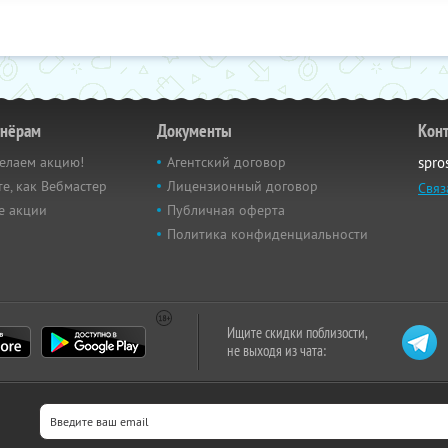
тнёрам
Документы
Кон
елаем акцию!
Агентский договор
spro
е, как Вебмастер
Лицензионный договор
Связ
е акции
Публичная оферта
Политика конфиденциальности
Ищите скидки поблизости,
не выходя из чата: