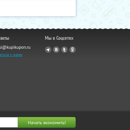
такты
Мы в Соцсетях
si@kupikupon.ru
аться с нами