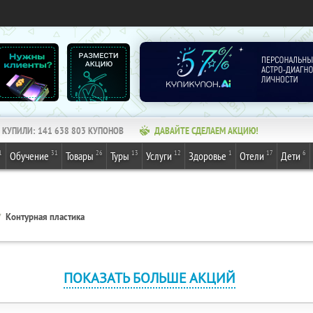
КУПИЛИ:
141 638 803
КУПОНОВ
ДАВАЙТЕ СДЕЛАЕМ АКЦИЮ!
1
31
26
13
12
1
17
6
Обучение
Товары
Туры
Услуги
Здоровье
Отели
Дети
Контурная пластика
ПОКАЗАТЬ БОЛЬШЕ АКЦИЙ