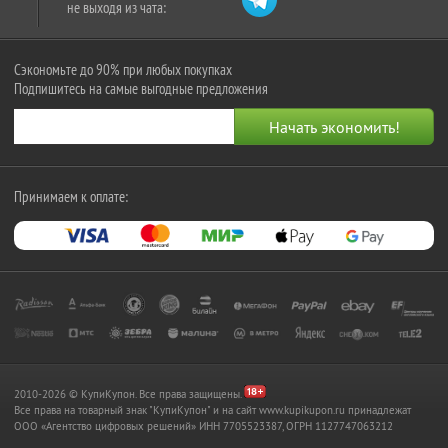
не выходя из чата:
Сэкономьте до 90% при любых покупках
Подпишитесь на самые выгодные предложения
Принимаем к оплате:
2010-2026 © КупиКупон. Все права защищены.
Все права на товарный знак "КупиКупон" и на сайт www.kupikupon.ru принадлежат
OOO «Агентство цифровых решений» ИНН 7705523387, ОГРН 1127747063212