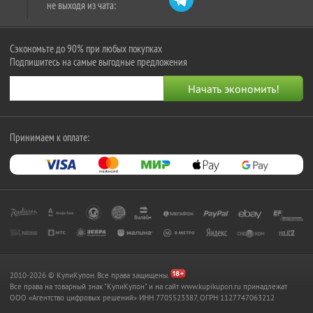
не выходя из чата:
Сэкономьте до 90% при любых покупках
Подпишитесь на самые выгодные предложения
Принимаем к оплате:
2010-2026 © КупиКупон. Все права защищены.
Все права на товарный знак "КупиКупон" и на сайт www.kupikupon.ru принадлежат
OOO «Агентство цифровых решений» ИНН 7705523387, ОГРН 1127747063212