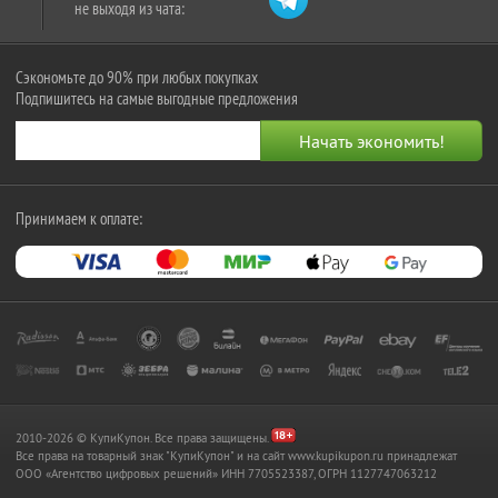
не выходя из чата:
Сэкономьте до 90% при любых покупках
Подпишитесь на самые выгодные предложения
Принимаем к оплате:
2010-2026 © КупиКупон. Все права защищены.
Все права на товарный знак "КупиКупон" и на сайт www.kupikupon.ru принадлежат
OOO «Агентство цифровых решений» ИНН 7705523387, ОГРН 1127747063212