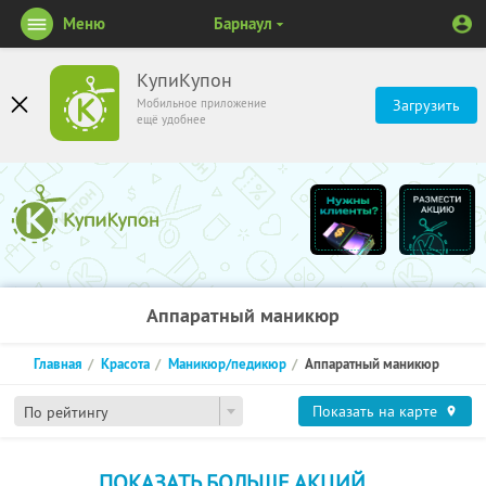
Меню
Барнаул
КупиКупон
Мобильное приложение
Загрузить
ещё удобнее
Аппаратный маникюр
Главная
Красота
Маникюр/педикюр
Аппаратный маникюр
Показать на карте
По рейтингу
ПОКАЗАТЬ БОЛЬШЕ АКЦИЙ