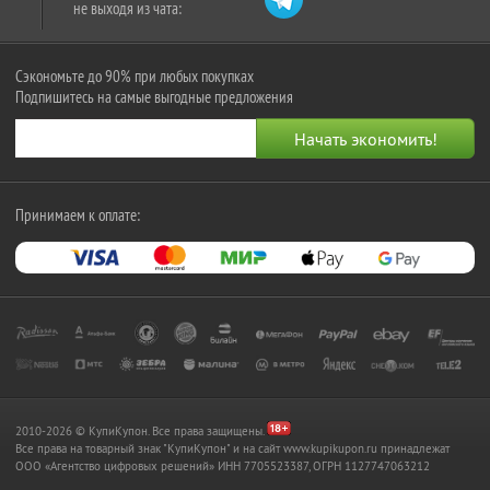
не выходя из чата:
Сэкономьте до 90% при любых покупках
Подпишитесь на самые выгодные предложения
Принимаем к оплате:
2010-2026 © КупиКупон. Все права защищены.
Все права на товарный знак "КупиКупон" и на сайт www.kupikupon.ru принадлежат
OOO «Агентство цифровых решений» ИНН 7705523387, ОГРН 1127747063212