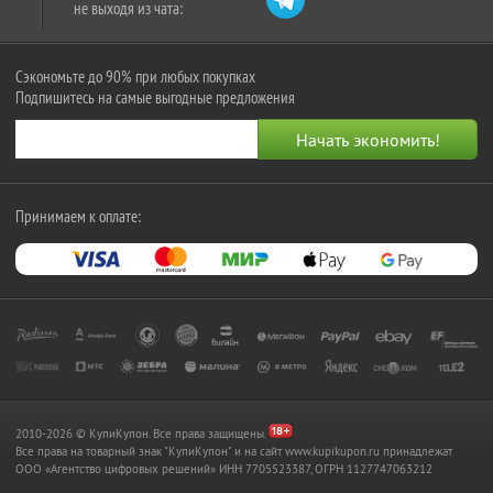
не выходя из чата:
Сэкономьте до 90% при любых покупках
Подпишитесь на самые выгодные предложения
Принимаем к оплате:
2010-2026 © КупиКупон. Все права защищены.
Все права на товарный знак "КупиКупон" и на сайт www.kupikupon.ru принадлежат
OOO «Агентство цифровых решений» ИНН 7705523387, ОГРН 1127747063212