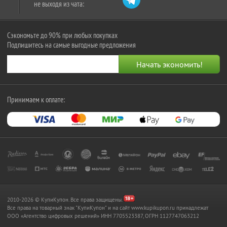
не выходя из чата:
Сэкономьте до 90% при любых покупках
Подпишитесь на самые выгодные предложения
Принимаем к оплате:
2010-2026 © КупиКупон. Все права защищены.
Все права на товарный знак "КупиКупон" и на сайт www.kupikupon.ru принадлежат
OOO «Агентство цифровых решений» ИНН 7705523387, ОГРН 1127747063212