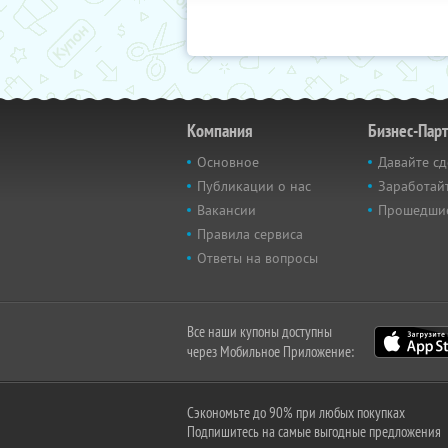
Компания
Бизнес-Пар
Основное
Давайте сд
Публикации о нас
Заработайт
Вакансии
Прошедши
Правила сервиса
Ответы на вопросы
Все наши купоны доступны
через Мобильное Приложение:
Сэкономьте до 90% при любых покупках
Подпишитесь на самые выгодные предложения