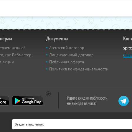
тнёрам
Документы
Кон
елаем акцию!
Агентский договор
spro
е, как Вебмастер
Лицензионный договор
Связ
е акции
Публичная оферта
Политика конфиденциальности
Ищите скидки поблизости,
не выходя из чата: