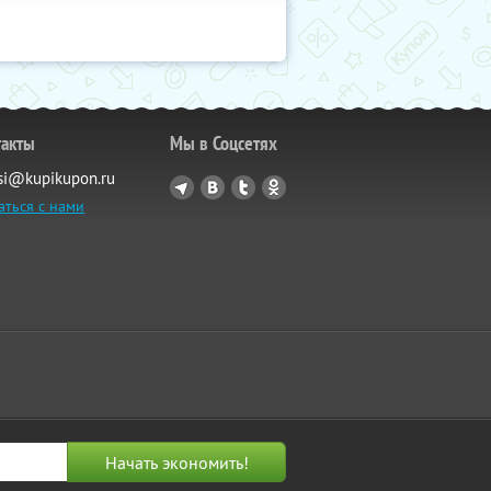
такты
Мы в Соцсетях
si@kupikupon.ru
аться с нами