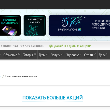
КУПИЛИ:
141 703 589
КУПОНОВ
ДАВАЙТЕ СДЕЛАЕМ АКЦИЮ!
1
31
26
13
14
1
17
6
Обучение
Товары
Туры
Услуги
Здоровье
Отели
Дети
с
Восстановление волос
ПОКАЗАТЬ БОЛЬШЕ АКЦИЙ