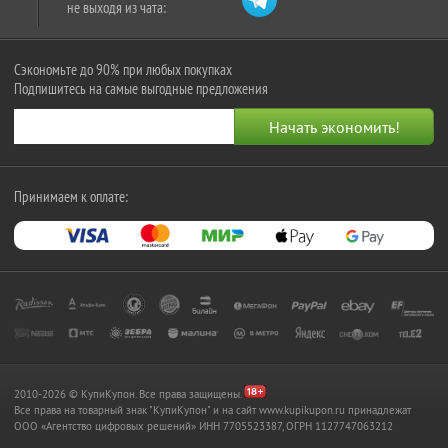
не выходя из чата:
Сэкономьте до 90% при любых покупках
Подпишитесь на самые выгодные предложения
Принимаем к оплате:
2010-2026 © КупиКупон. Все права защищены.
Все права на товарный знак "КупиКупон" и на сайт www.kupikupon.ru принадлежат
OOO «Агентство цифровых решений» ИНН 7705523387, ОГРН 1127747063212