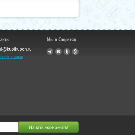
такты
Мы в Соцсетях
si@kupikupon.ru
аться с нами