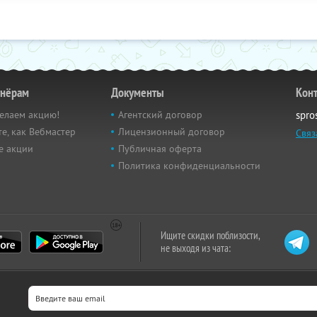
тнёрам
Документы
Кон
елаем акцию!
Агентский договор
spro
е, как Вебмастер
Лицензионный договор
Связ
е акции
Публичная оферта
Политика конфиденциальности
Ищите скидки поблизости,
не выходя из чата: