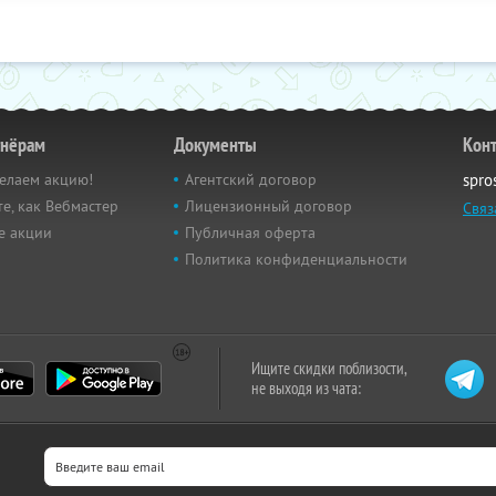
тнёрам
Документы
Кон
елаем акцию!
Агентский договор
spro
е, как Вебмастер
Лицензионный договор
Связ
е акции
Публичная оферта
Политика конфиденциальности
Ищите скидки поблизости,
не выходя из чата: