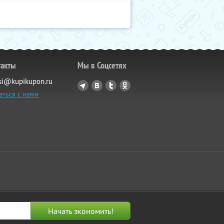
такты
Мы в Соцсетях
si@kupikupon.ru
аться с нами