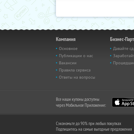
Компания
Бизнес-Пар
Основное
Давайте сд
Публикации о нас
Заработайт
Вакансии
Прошедши
Правила сервиса
Ответы на вопросы
Все наши купоны доступны
через Мобильное Приложение:
Сэкономьте до 90% при любых покупках
Подпишитесь на самые выгодные предложения