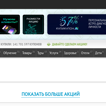
КУПИЛИ:
141 701 597
КУПОНОВ
ДАВАЙТЕ СДЕЛАЕМ АКЦИЮ!
1
31
26
13
14
1
17
6
Обучение
Товары
Туры
Услуги
Здоровье
Отели
Дети
ПОКАЗАТЬ БОЛЬШЕ АКЦИЙ