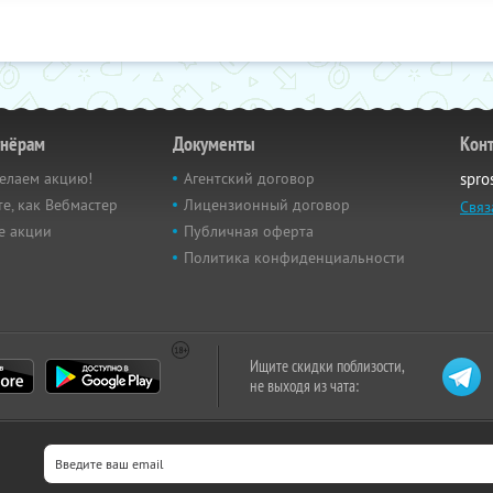
тнёрам
Документы
Кон
елаем акцию!
Агентский договор
spro
е, как Вебмастер
Лицензионный договор
Связ
е акции
Публичная оферта
Политика конфиденциальности
Ищите скидки поблизости,
не выходя из чата: