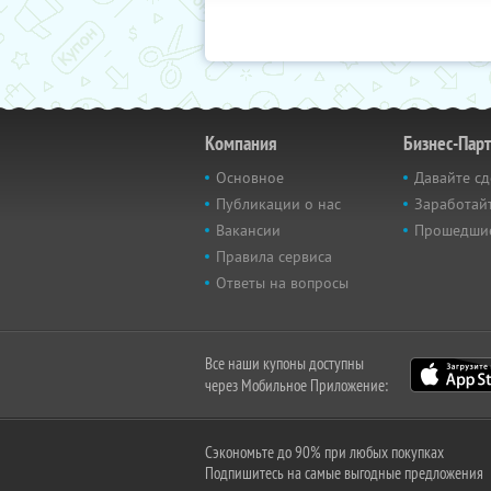
Компания
Бизнес-Пар
Основное
Давайте сд
Публикации о нас
Заработайт
Вакансии
Прошедши
Правила сервиса
Ответы на вопросы
Все наши купоны доступны
через Мобильное Приложение:
Сэкономьте до 90% при любых покупках
Подпишитесь на самые выгодные предложения