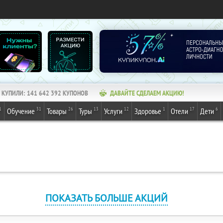
КУПИЛИ:
141 642 394
КУПОНОВ
ДАВАЙТЕ СДЕЛАЕМ АКЦИЮ!
1
31
26
13
12
1
17
6
Обучение
Товары
Туры
Услуги
Здоровье
Отели
Дети
ПОКАЗАТЬ БОЛЬШЕ АКЦИЙ