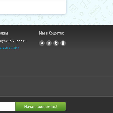
такты
Мы в Соцсетях
si@kupikupon.ru
аться с нами