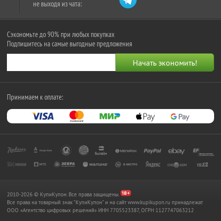
не выходя из чата:
Сэкономьте до 90% при любых покупках
Подпишитесь на самые выгодные предложения
Принимаем к оплате:
2010-2026 © КупиКупон. Все права защищены.
Все права на товарный знак "КупиКупон" и на сайт www.kupikupon.ru принадлежат
OOO «Агентство цифровых решений» ИНН 7705523387, ОГРН 1127747063212