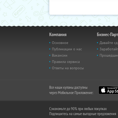
Компания
Бизнес-Пар
Основное
Давайте сд
Публикации о нас
Заработайт
Вакансии
Прошедши
Правила сервиса
Ответы на вопросы
Все наши купоны доступны
через Мобильное Приложение:
Сэкономьте до 90% при любых покупках
Подпишитесь на самые выгодные предложения