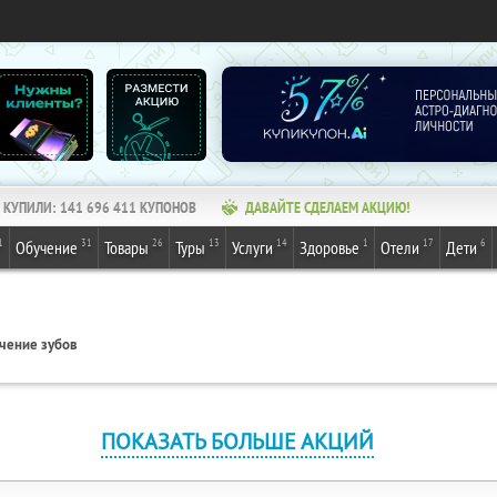
КУПИЛИ:
141 696 411
КУПОНОВ
ДАВАЙТЕ СДЕЛАЕМ АКЦИЮ!
1
31
26
13
14
1
17
6
Обучение
Товары
Туры
Услуги
Здоровье
Отели
Дети
чение зубов
ПОКАЗАТЬ БОЛЬШЕ АКЦИЙ