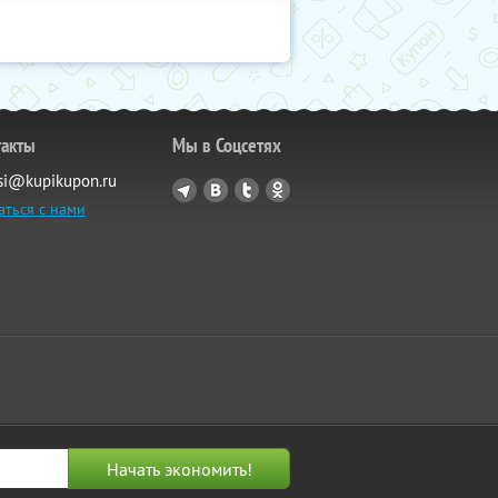
такты
Мы в Соцсетях
si@kupikupon.ru
аться с нами