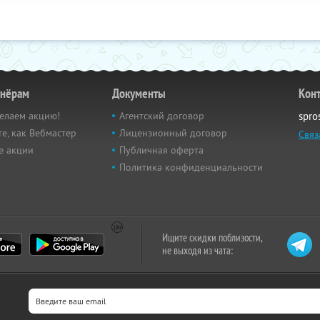
тнёрам
Документы
Кон
елаем акцию!
Агентский договор
spro
е, как Вебмастер
Лицензионный договор
Связ
е акции
Публичная оферта
Политика конфиденциальности
Ищите скидки поблизости,
не выходя из чата: