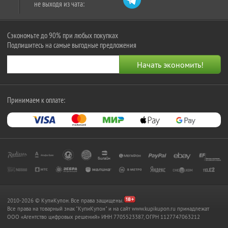
не выходя из чата:
Сэкономьте до 90% при любых покупках
Подпишитесь на самые выгодные предложения
Принимаем к оплате:
2010-2026 © КупиКупон. Все права защищены.
Все права на товарный знак "КупиКупон" и на сайт www.kupikupon.ru принадлежат
OOO «Агентство цифровых решений» ИНН 7705523387, ОГРН 1127747063212