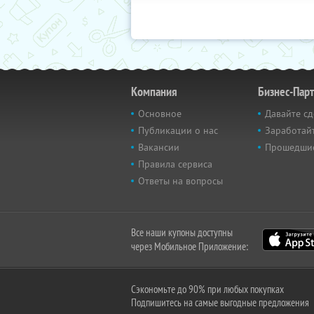
Компания
Бизнес-Пар
Основное
Давайте сд
Публикации о нас
Заработайт
Вакансии
Прошедши
Правила сервиса
Ответы на вопросы
Все наши купоны доступны
через Мобильное Приложение:
Сэкономьте до 90% при любых покупках
Подпишитесь на самые выгодные предложения