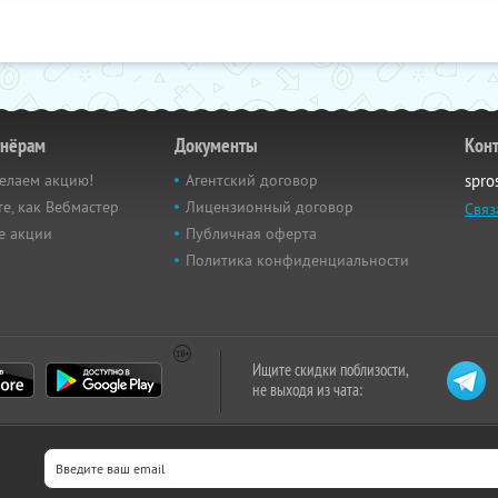
тнёрам
Документы
Кон
елаем акцию!
Агентский договор
spro
е, как Вебмастер
Лицензионный договор
Связ
е акции
Публичная оферта
Политика конфиденциальности
Ищите скидки поблизости,
не выходя из чата: