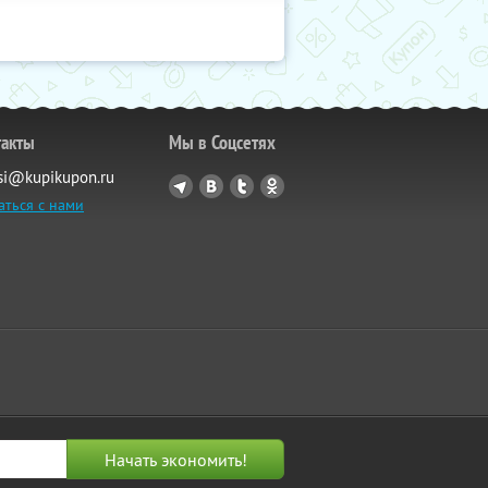
такты
Мы в Соцсетях
si@kupikupon.ru
аться с нами