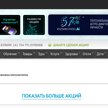
КУПИЛИ:
141 704 791
КУПОНОВ
ДАВАЙТЕ СДЕЛАЕМ АКЦИЮ!
1
31
26
13
14
1
17
6
Обучение
Товары
Туры
Услуги
Здоровье
Отели
Дети
тановка имплантатов
ПОКАЗАТЬ БОЛЬШЕ АКЦИЙ