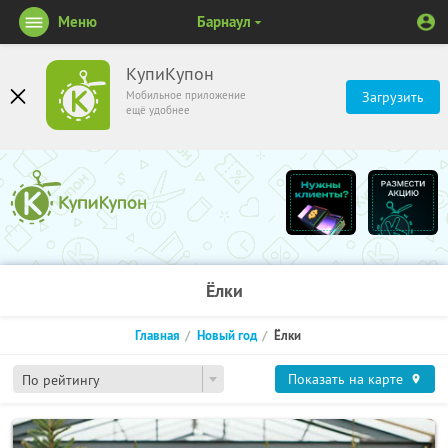
Меню
Барнаул
КупиКупон
Мобильное приложение
Загрузить
ещё удобнее
Ёлки
Главная
Новый год
Ёлки
Показать на карте
По рейтингу