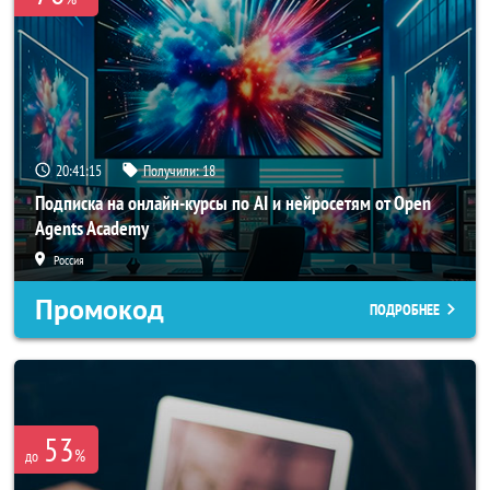
20:41:14
Получили:
18
Подписка на онлайн-курсы по AI и нейросетям от Open
Agents Academy
Россия
Промокод
ПОДРОБНЕЕ
53
%
до