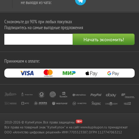
не выходя из чата:
Сэкономьте до 90% при любых покупках
Подпишитесь на самые выгодные предложения
Принимаем к оплате:
2010-2026 © КупиКупон. Все права защищены.
Все права на товарный знак "КупиКупон" и на сайт www.kupikupon.ru принадлежат
OOO «Агентство цифровых решений» ИНН 7705523387, ОГРН 1127747063212