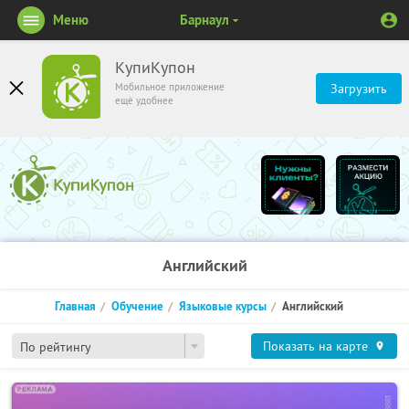
Меню
Барнаул
КупиКупон
Мобильное приложение
Загрузить
ещё удобнее
Английский
Главная
Обучение
Языковые курсы
Английский
Показать на карте
По рейтингу