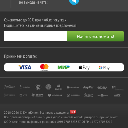
не выходя из чата:
Сэкономьте до 90% при любых покупках
Подпишитесь на самые выгодные предложения
Принимаем к оплате:
2010-2026 © КупиКупон. Все права защищены.
Все права на товарный знак "КупиКупон" и на сайт www.kupikupon.ru принадлежат
OOO «Агентство цифровых решений» ИНН 7705523387, ОГРН 1127747063212