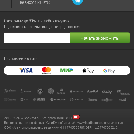
не выходя из чата:
Сэкономьте до 90% при любых покупках
Подпишитесь на самые выгодные предложения
Принимаем к оплате:
2010-2026 © КупиКупон. Все права защищены.
Все права на товарный знак "КупиКупон" и на сайт www.kupikupon.ru принадлежат
OOO «Агентство цифровых решений» ИНН 7705523387, ОГРН 1127747063212