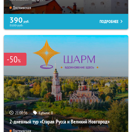
Достоевская
390
ПОДРОБНЕЕ
руб.
3100
руб.
-50
%
21:00:34
Купили:
8
2-дневный тур «Старая Русса и Великий Новгород»
Достоевская