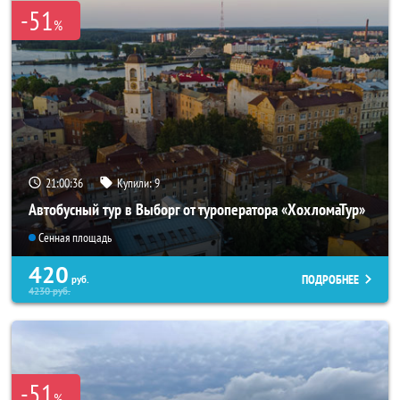
-51
%
21:00:34
Купили:
9
Автобусный тур в Выборг от туроператора «ХохломаТур»
Сенная площадь
420
ПОДРОБНЕЕ
руб.
4230
руб.
-51
%