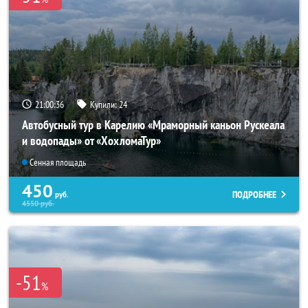
21:00:34
Купили:
24
Автобусный тур в Карелию «Мраморный каньон Рускеала
и водопады» от «ХохломаТур»
Сенная площадь
450
ПОДРОБНЕЕ
руб.
4550
руб.
-51
%