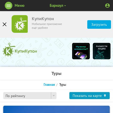
Меню
Барнаул
КупиКупон
Мобильное приложение
Загрузить
ещё удобнее
Туры
Главная
Туры
Показать на карте
По рейтингу