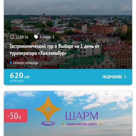
21:00:34
Купили:
5
Гастрономический тур в Выборг на 1 день от
туроператора «ХохломаТур»
Сенная площадь
620
ПОДРОБНЕЕ
руб.
6290
руб.
-50
%