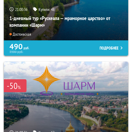
21:00:34
Купили:
48
1-дневный тур «Рускеала — мраморное царство» от
компании «Шарм»
Достоевская
490
ПОДРОБНЕЕ
руб.
3900
руб.
-50
%