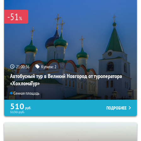
-51
%
21:00:34
Купили:
2
Автобусный тур в Великий Новгород от туроператора
«ХохломаТур»
Сенная площадь
510
ПОДРОБНЕЕ
руб.
5190
руб.