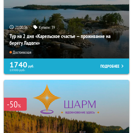
21:00:34
Купили:
39
Тур на 2 дня «Карельское счастье — проживание на
берегу Ладоги»
Достоевская
1740
ПОДРОБНЕЕ
руб.
13900
руб.
-50
%