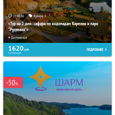
21:00:34
Купили:
6
«Тур на 2 дня: сафари по водопадам Карелии и парк
“Рускеала"»
Достоевская
1620
ПОДРОБНЕЕ
руб.
12900
руб.
-50
%