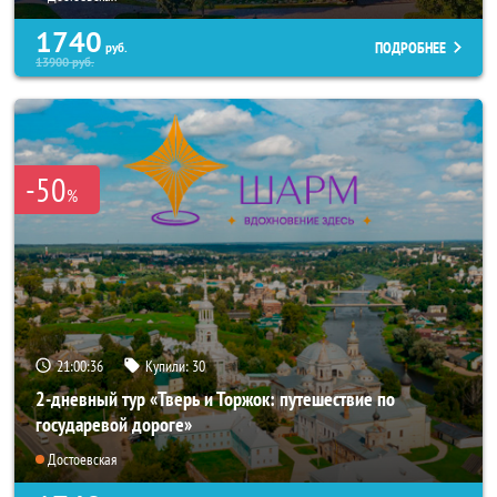
1740
ПОДРОБНЕЕ
руб.
13900
руб.
-50
%
21:00:34
Купили:
30
2-дневный тур «Тверь и Торжок: путешествие по
государевой дороге»
Достоевская