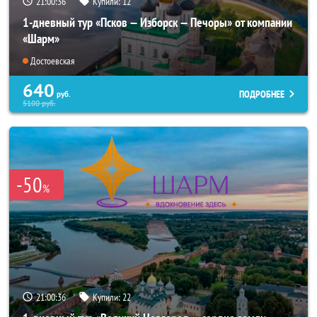
21:00:34
Купили:
12
1-дневный тур «Псков — Изборск — Печоры» от компании
«Шарм»
Достоевская
640
ПОДРОБНЕЕ
руб.
5100
руб.
-50
%
21:00:34
Купили:
22