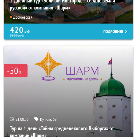
1-дневный тур «Великий Новгород — сердце земли
русской» от компании «Шарм»
Достоевская
420
ПОДРОБНЕЕ
руб.
3300
руб.
-50
%
21:00:34
Купили:
58
Тур на 1 день «Тайны средневекового Выборга» от
компании «Шарм»