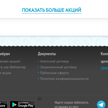
ПОКАЗАТЬ БОЛЬШЕ АКЦИЙ
тнёрам
Документы
Кон
елаем акцию!
Агентский договор
spro
е, как Вебмастер
Лицензионный договор
Связ
е акции
Публичная оферта
Политика конфиденциальности
Ищите скидки поблизости,
не выходя из чата: