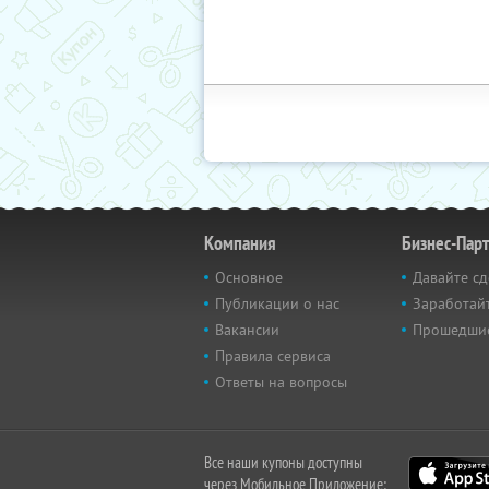
Компания
Бизнес-Пар
Основное
Давайте сд
Публикации о нас
Заработайт
Вакансии
Прошедши
Правила сервиса
Ответы на вопросы
Все наши купоны доступны
через Мобильное Приложение: