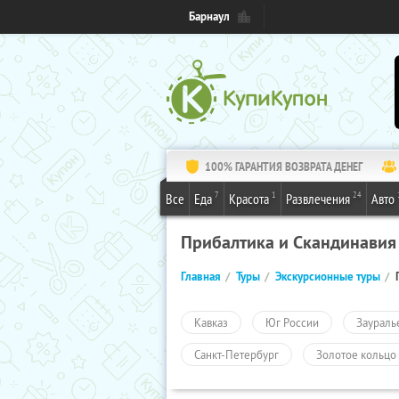
Барнаул
100% ГАРАНТИЯ ВОЗВРАТА ДЕНЕГ
7
1
24
Все
Еда
Красота
Развлечения
Авто
Прибалтика и Скандинавия
Главная
Туры
Экскурсионные туры
Кавказ
Юг России
Заураль
Санкт-Петербург
Золотое кольцо