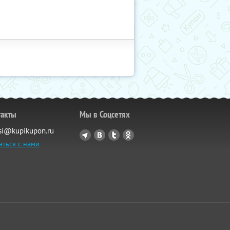
такты
Мы в Соцсетях
si@kupikupon.ru
аться с нами