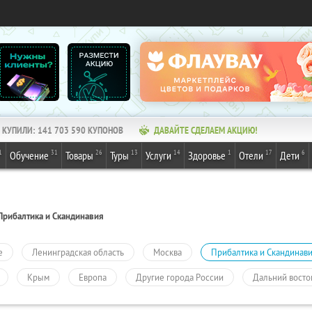
КУПИЛИ:
141 703 590
КУПОНОВ
ДАВАЙТЕ СДЕЛАЕМ АКЦИЮ!
1
31
26
13
14
1
17
6
Обучение
Товары
Туры
Услуги
Здоровье
Отели
Дети
Прибалтика и Скандинавия
е
Ленинградская область
Москва
Прибалтика и Скандинав
Крым
Европа
Другие города России
Дальний восто