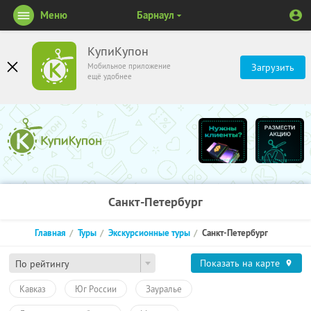
Меню
Барнаул
КупиКупон
Мобильное приложение
Загрузить
ещё удобнее
Санкт-Петербург
Главная
Туры
Экскурсионные туры
Санкт-Петербург
Показать на карте
По рейтингу
Кавказ
Юг России
Зауралье