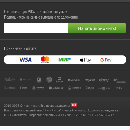
Сэкономьте до 90% при любых покупках
Подпишитесь на самые выгодные предложения
Принимаем к оплате:
2010-2026 © КупиКупон. Все права защищены.
Все права на товарный знак "КупиКупон" и на сайт www.kupikupon.ru принадлежат
OOO «Агентство цифровых решений» ИНН 7705523387, ОГРН 1127747063212