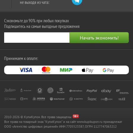
не выходя из чата:
Сэкономьте до 90% при любых покупках
Подпишитесь на самые выгодные предложения
Принимаем к оплате:
2010-2026 © КупиКупон. Все права защищены.
Все права на товарный знак "КупиКупон" и на сайт www.kupikupon.ru принадлежат
OOO «Агентство цифровых решений» ИНН 7705523387, ОГРН 1127747063212