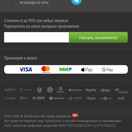
не выходя из чата:
Сэкономьте до 90% при любых покупках
Подпишитесь на самые выгодные предложения
Принимаем к оплате:
2010-2026 © КупиКупон. Все права защищены.
Все права на товарный знак "КупиКупон" и на сайт www.kupikupon.ru принадлежат
OOO «Агентство цифровых решений» ИНН 7705523387, ОГРН 1127747063212