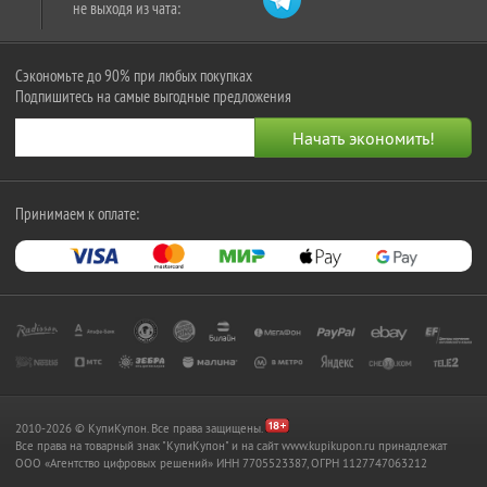
не выходя из чата:
Сэкономьте до 90% при любых покупках
Подпишитесь на самые выгодные предложения
Принимаем к оплате:
2010-2026 © КупиКупон. Все права защищены.
Все права на товарный знак "КупиКупон" и на сайт www.kupikupon.ru принадлежат
OOO «Агентство цифровых решений» ИНН 7705523387, ОГРН 1127747063212