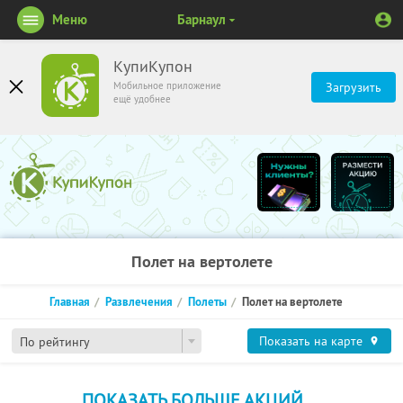
Меню
Барнаул
КупиКупон
Мобильное приложение
Загрузить
ещё удобнее
Полет на вертолете
Главная
Развлечения
Полеты
Полет на вертолете
Показать на карте
По рейтингу
ПОКАЗАТЬ БОЛЬШЕ АКЦИЙ