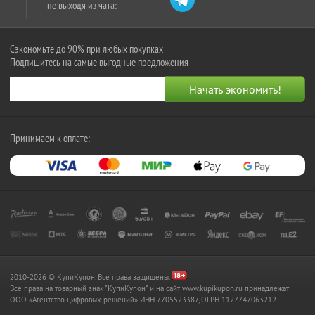
не выходя из чата:
Сэкономьте до 90% при любых покупках
Подпишитесь на самые выгодные предложения
Принимаем к оплате:
2010-2026 © КупиКупон. Все права защищены.
Все права на товарный знак "КупиКупон" и на сайт www.kupikupon.ru принадлежат
OOO «Агентство цифровых решений» ИНН 7705523387, ОГРН 1127747063212