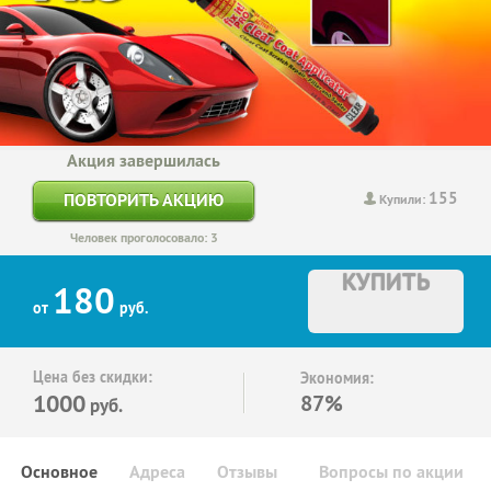
Акция завершилась
155
ПОВТОРИТЬ АКЦИЮ
Купили:
Человек проголосовало: 3
КУПИТЬ
180
от
руб.
Цена без скидки:
Экономия:
1000
87%
руб.
Основное
Адреса
Отзывы
Вопросы по акции