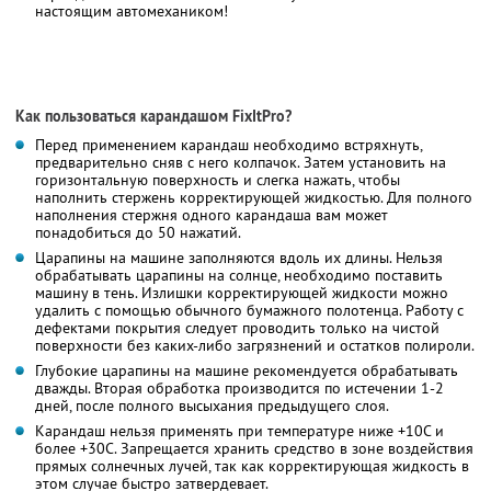
настоящим автомехаником!
Как пользоваться карандашом FixItPro?
Перед применением карандаш необходимо встряхнуть,
предварительно сняв с него колпачок. Затем установить на
горизонтальную поверхность и слегка нажать, чтобы
наполнить стержень корректирующей жидкостью. Для полного
наполнения стержня одного карандаша вам может
понадобиться до 50 нажатий.
Царапины на машине заполняются вдоль их длины. Нельзя
обрабатывать царапины на солнце, необходимо поставить
машину в тень. Излишки корректирующей жидкости можно
удалить с помощью обычного бумажного полотенца. Работу с
дефектами покрытия следует проводить только на чистой
поверхности без каких-либо загрязнений и остатков полироли.
Глубокие царапины на машине рекомендуется обрабатывать
дважды. Вторая обработка производится по истечении 1-2
дней, после полного высыхания предыдущего слоя.
Карандаш нельзя применять при температуре ниже +10С и
более +30С. Запрещается хранить средство в зоне воздействия
прямых солнечных лучей, так как корректирующая жидкость в
этом случае быстро затвердевает.