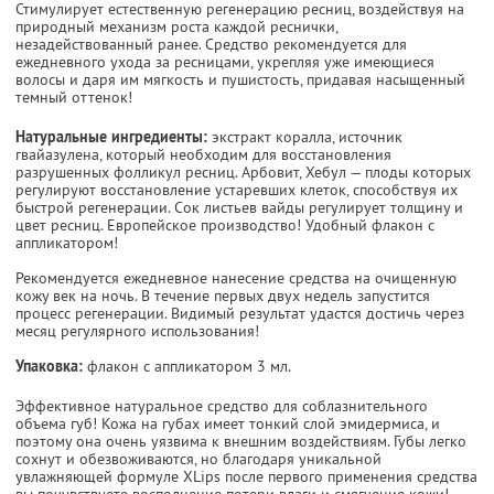
Стимулирует естественную регенерацию ресниц, воздействуя на
природный механизм роста каждой реснички,
незадействованный ранее. Средство рекомендуется для
ежедневного ухода за ресницами, укрепляя уже имеющиеся
волосы и даря им мягкость и пушистость, придавая насыщенный
темный оттенок!
Натуральные ингредиенты:
экстракт коралла, источник
гвайазулена, который необходим для восстановления
разрушенных фолликул ресниц. Арбовит, Хебул — плоды которых
регулируют восстановление устаревших клеток, способствуя их
быстрой регенерации. Сок листьев вайды регулирует толщину и
цвет ресниц. Европейское производство! Удобный флакон с
аппликатором!
Рекомендуется ежедневное нанесение средства на очищенную
кожу век на ночь. В течение первых двух недель запустится
процесс регенерации. Видимый результат удастся достичь через
месяц регулярного использования!
Упаковка:
флакон с аппликатором 3 мл.
Эффективное натуральное средство для соблазнительного
объема губ! Кожа на губах имеет тонкий слой эмидермиса, и
поэтому она очень уязвима к внешним воздействиям. Губы легко
сохнут и обезвоживаются, но благодаря уникальной
увлажняющей формуле XLips после первого применения средства
вы почувствуете восполнение потери влаги и смягчение кожи!