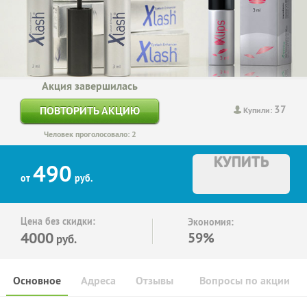
Акция завершилась
37
ПОВТОРИТЬ АКЦИЮ
Купили:
Человек проголосовало: 2
КУПИТЬ
490
от
руб.
Цена без скидки:
Экономия:
4000
59%
руб.
Основное
Адреса
Отзывы
Вопросы по акции