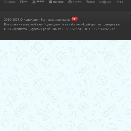
2010-2026 © КупиКупон. Все права защищены.
Все права на товарный знак "КупиКупон" и на сайт www.kupikupon.ru принадлежат
OOO «Агентство цифровых решений» ИНН 7705523387, ОГРН 1127747063212