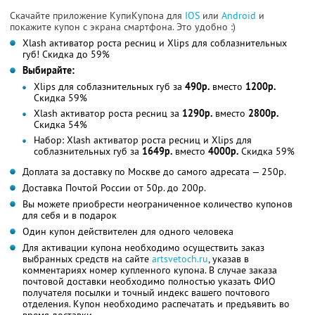
Скачайте приложение КупиКупона для
IOS
или
Android
и
покажите купон с экрана смартфона. Это удобно :)
Xlash активатор роста ресниц и Xlips для соблазнительных
губ! Скидка до 59%
Выбирайте:
Xlips для соблазнительных губ за
490р.
вместо
1200р.
Скидка 59%
Xlash активатор роста ресниц за
1290р.
вместо
2800р.
Скидка 54%
Набор: Xlash активатор роста ресниц и Xlips для
соблазнительных губ за
1649р.
вместо
4000р.
Скидка 59%
Доплата за доставку по Москве до самого адресата — 250р.
Доставка Почтой России от 50р. до 200р.
Вы можете приобрести неограниченное количество купонов
для себя и в подарок
Один купон действителен для одного человека
Для активации купона необходимо осуществить заказ
выбранных средств на сайте
artsvetoch.ru
, указав в
комментариях номер купленного купона. В случае заказа
почтовой доставки необходимо полностью указать ФИО
получателя посылки и точный индекс вашего почтового
отделения. Купон необходимо распечатать и предъявить во
время доставки