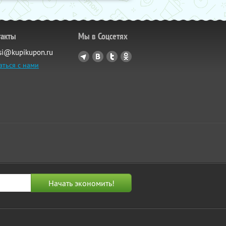
такты
Мы в Соцсетях
si@kupikupon.ru
аться с нами