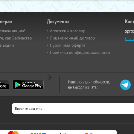
тнёрам
Документы
Кон
елаем акцию!
Агентский договор
spro
е, как Вебмастер
Лицензионный договор
Связ
е акции
Публичная оферта
Политика конфиденциальности
Ищите скидки поблизости,
не выходя из чата: