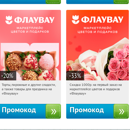
-20
%
-33
%
Торты, пирожные и другие сладости,
Скидка 1000р. на первый заказ на
17:29:30
Получили:
6
17:29:30
Получили:
18
а также товары для праздника на
маркетплейсе цветов и подарков
Россия
Россия
«Флаувау»
«Флаувау»
Промокод
Промокод