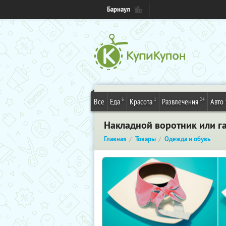
Барнаул
6
1
24
Все
Еда
Красота
Развлечения
Авто
Накладной воротник или га
Главная
Товары
Одежда и обувь