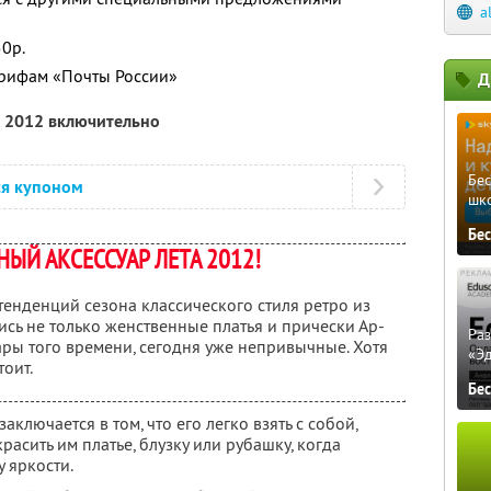
a
0р.
арифам «Почты России»
Д
а 2012 включительно
Бе
ся купоном
шк
Бе
ЫЙ АКСЕССУАР ЛЕТА 2012!
енденций сезона классического стиля ретро из
лись не только женственные платья и прически Ар-
Ра
ары того времени, сегодня уже непривычные. Хотя
«Э
тоит.
Бе
аключается в том, что его легко взять с собой,
расить им платье, блузку или рубашку, когда
 яркости.