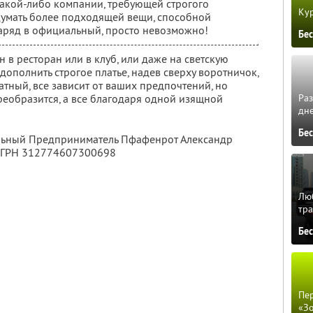
какой-либо компании, требующей строгого
Кур
думать более подходящей вещи, способной
аряд в официальный, просто невозможно!
Бе
 в ресторан или в клуб, или даже на светскую
дополнить строгое платье, надев сверху воротничок,
тный, все зависит от ваших предпочтений, но
Ра
реобразится, а все благодаря одной изящной
дне
Бе
альный Предприниматель Пфафенрот Александр
ОГРН 312774607300698
Люб
тра
Бе
Пер
«З