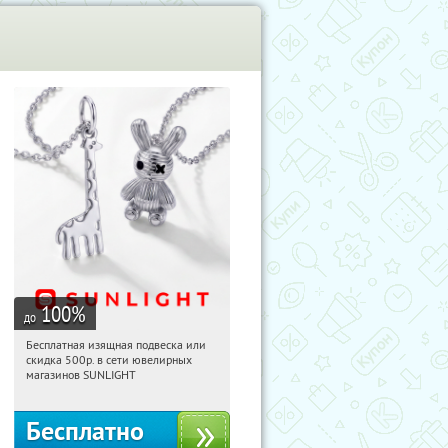
100
%
до
Бесплатная изящная подвеска или
17:29:30
Получили:
73
скидка 500р. в сети ювелирных
Россия
магазинов SUNLIGHT
Бесплатно