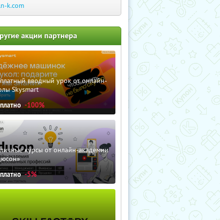
ln-k.com
ругие акции партнера
сплатный вводный урок от онлайн-
олы Skysmart
сплатно
-100%
зличные курсы от онлайн-академии
дюсон»
сплатно
-5%