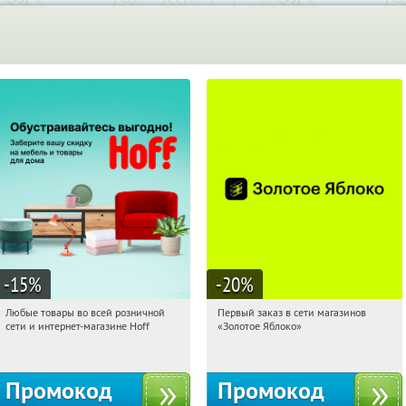
-15
%
-20
%
Любые товары во всей розничной
Первый заказ в сети магазинов
17:29:30
Получили:
83
17:29:30
Получи первым!
сети и интернет-магазине Hoff
«Золотое Яблоко»
Москва, 1-й Волоколамский проезд,
Россия
10с1
Промокод
Промокод