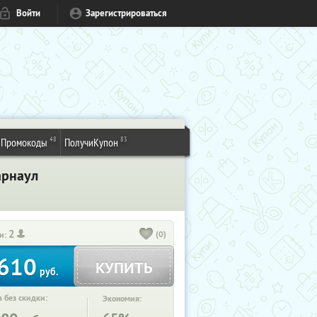
Войти
Зарегистрироваться
48
83
Промокоды
ПолучиКупон
арнаул
2
(0)
и:
610
КУПИТЬ
руб.
 без скидки:
Экономия: