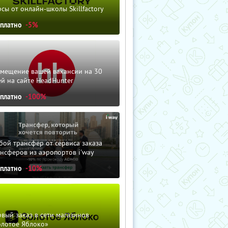
сы от онлайн-школы Skillfactory
сплатно
-5%
змещение вашей вакансии на 30
й на сайте HeadHunter
сплатно
-100%
ой трансфер от сервиса заказа
нсферов из аэропортов i'way
сплатно
-10%
вый заказ в сети магазинов
олотое Яблоко»