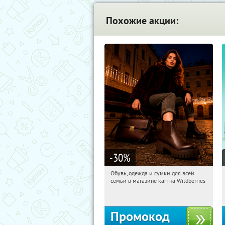
Похожие акции:
-30
%
Обувь, одежда и сумки для всей
17:29:30
Получи первым!
семьи в магазине kari на Wildberries
Россия
Промокод