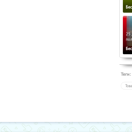
Бе
25 
по
Бе
Теги:
Тов