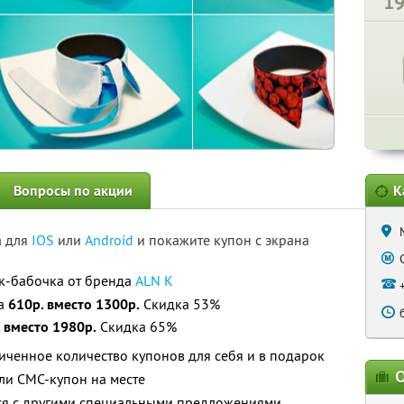
1
Вопросы по акции
К
а для
IOS
или
Android
и покажите купон с экрана
ук-бабочка от бренда
ALN K
за
610р. вместо 1300р.
Скидка 53%
 вместо 1980р.
Скидка 65%
ченное количество купонов для себя и в подарок
О
ли СМС-купон на месте
тся с другими специальными предложениями