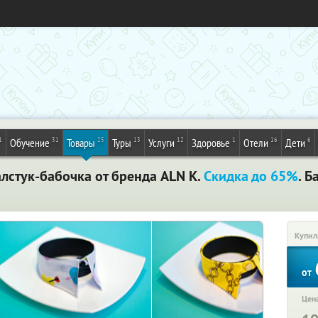
1
31
25
13
12
1
16
6
Обучение
Товары
Туры
Услуги
Здоровье
Отели
Дети
лстук-бабочка от бренда ALN K.
Скидка до 65%
. Б
Купил
от
Цена