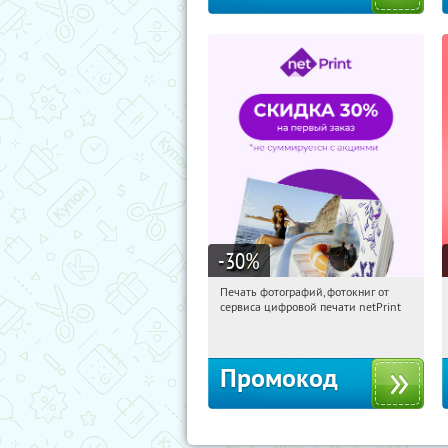
-30
%
Печать фотографий, фотокниг от
17:29:30
Получили:
4
сервиса цифровой печати netPrint
Россия
Промокод