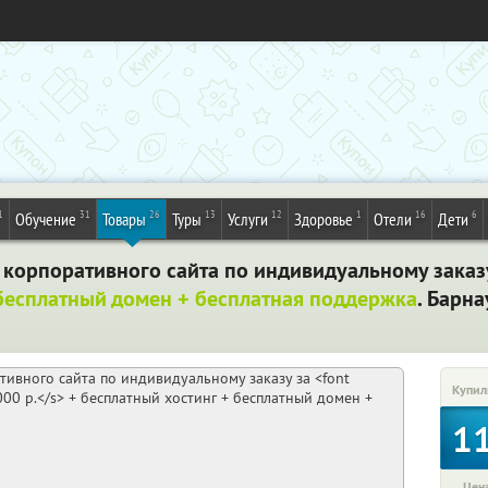
1
31
26
13
12
1
16
6
Обучение
Товары
Туры
Услуги
Здоровье
Отели
Дети
 корпоративного сайта по индивидуальному заказ
бесплатный домен + бесплатная поддержка
. Барна
Купил
1
Цена