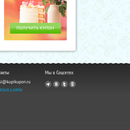
такты
Мы в Соцсетях
si@kupikupon.ru
аться с нами