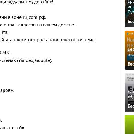
индивидуальному дизайну!
Бро
ино
Пу
ни в зоне ru, com, рф.
Бе
о e-mail адресов на вашем домене.
йта.
айта, а также контроль статистики по системе
Бе
 CMS.
шк
стемах (Yandex, Google).
Бе
варов».
Ра
«Э
Бе
.
ьзователей».