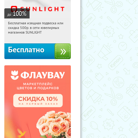
100
%
до
Бесплатная изящная подвеска или
14:07:32
Получили:
74
скидка 500р. в сети ювелирных
Россия
магазинов SUNLIGHT
Бесплатно