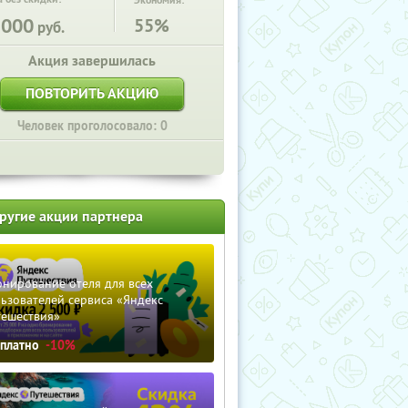
Экономия:
5000
55%
руб.
Акция завершилась
ПОВТОРИТЬ АКЦИЮ
Человек проголосовало: 0
ругие акции партнера
нирование отеля для всех
ьзователей сервиса «Яндекс
тешествия»
сплатно
-10%