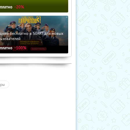
сплатно
-20%
дней бесплатно в START для новых
льзователей
сплатно
-100%
ары