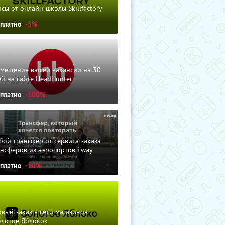
сы от онлайн-школы Skillfactory
сплатно
-5%
змещение вашей вакансии на 30
й на сайте HeadHunter
сплатно
-100%
ой трансфер от сервиса заказа
нсферов из аэропортов i'way
сплатно
-10%
вый заказ в сети магазинов
олотое Яблоко»