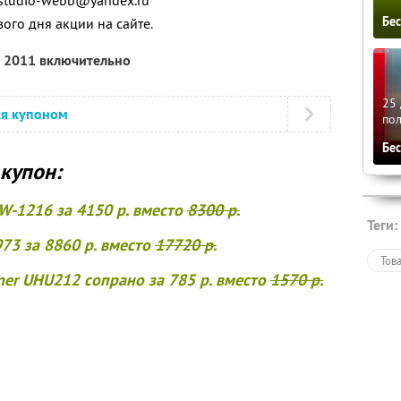
, studio-webb@yandex.ru
Бе
вого дня акции на сайте.
я 2011 включительно
25 
ся купоном
по
Бе
купон:
 W-1216 за 4150 р. вместо
8300 р.
Теги:
973 за 8860 р. вместо
17720 р.
Тов
ner UHU212 сопрано за 785 р. вместо
1570 р.