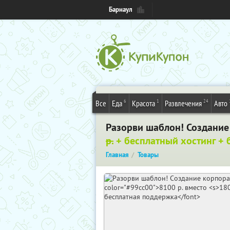
Барнаул
6
1
24
Все
Еда
Красота
Развлечения
Авто
Разорви шаблон! Создание
р.
+ бесплатный хостинг + 
Главная
Товары