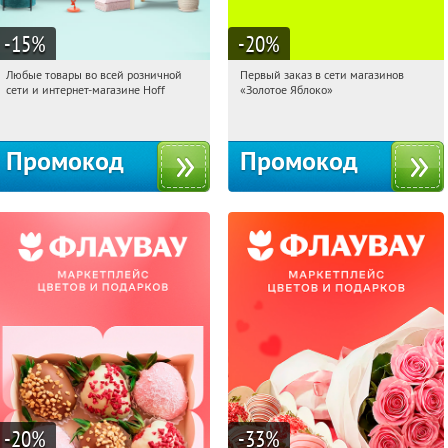
-15
%
-20
%
Любые товары во всей розничной
Первый заказ в сети магазинов
14:07:32
Получили:
83
14:07:32
Получи первым!
сети и интернет-магазине Hoff
«Золотое Яблоко»
Москва, 1-й Волоколамский проезд,
Россия
10с1
Промокод
Промокод
-20
%
-33
%