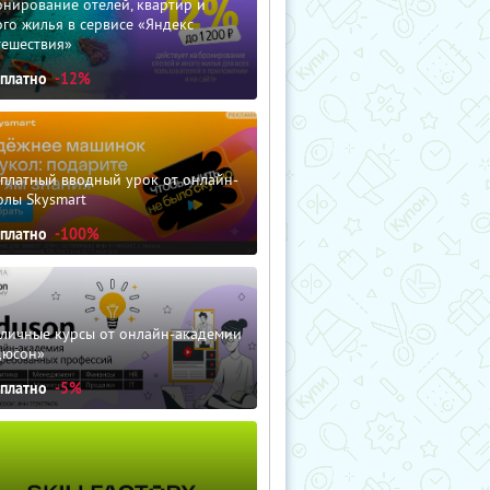
нирование отелей, квартир и
го жилья в сервисе «Яндекс
тешествия»
сплатно
-12%
сплатный вводный урок от онлайн-
олы Skysmart
сплатно
-100%
зличные курсы от онлайн-академии
дюсон»
сплатно
-5%