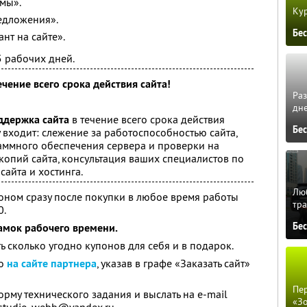
мы».
Кур
едложения».
Бе
нт на сайте».
5 рабочих дней.
чение всего срока действия сайта!
Ра
!
дне
ддержка сайта
в течение всего срока действия
Бе
 входит: слежение за работоспособностью сайта,
ммного обеспечения сервера и проверки на
копий сайта, консультация ваших специалистов по
сайта и хостинга.
Люб
оном сразу после покупки в любое время работы
тра
0.
Бе
амок рабочего времени.
ь сколько угодно купонов для себя и в подарок.
о
на сайте партнера
, указав в графе «Заказать сайт»
Пер
рму технического задания и выслать на e-mail
«З