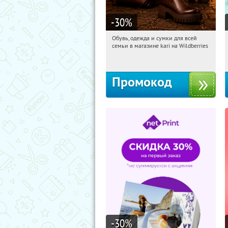
-30
%
Обувь, одежда и сумки для всей
14:07:32
Получили:
32
семьи в магазине kari на Wildberries
Россия
Промокод
-30
%