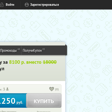
Войти
Зарегистрироваться
48
83
Промокоды
ПолучиКупон
у за
8100 р. вместо
18000
ул
3
(0)
и:
1250
КУПИТЬ
руб.
 без скидки: