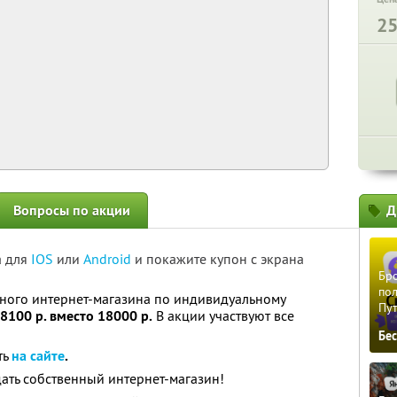
2
Вопросы по акции
Д
а для
IOS
или
Android
и покажите купон с экрана
Бро
пол
ьного интернет-магазина по индивидуальному
Пу
8100 р. вместо 18000 р.
В акции участвуют все
Бе
ть
на сайте
.
ать собственный интернет-магазин!