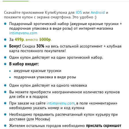
Скачайте приложение КупиКупона для
IOS
или
Android
и
покажите купон с экрана смартфона. Это удобно :)
Подарочный эротический набор (ажурные красные трусики +
подарочная упаковка в виде розы) от интернет-магазина
intimavenu.com
За
499р
. вместо
1000р
.
Бонус!
Скидка
30%
на весь остальной ассортимент + клубная
карта постоянного покупателя!
Один купон действует на один эротический набор.
В набор входит:
ажурные красные трусики
подарочная упаковка в виде розы
Один купон действует на одного человека
Вы можете приобрести неограниченное количество купонов
для себя и в подарок
При заказе на сайте
intimavenu.com
, в поле «комментарии»
необходимо указать номер и код купона
Необходимо предъявить распечатанный купон курьеру при
доставке (для Москвы)
Жителям остальных городов необходимо
прислать скриншот