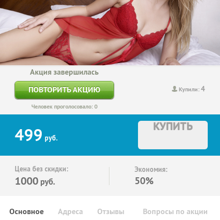
Акция завершилась
4
ПОВТОРИТЬ АКЦИЮ
Купили:
Человек проголосовало: 0
КУПИТЬ
499
руб.
Цена без скидки:
Экономия:
1000
50%
руб.
Основное
Адреса
Отзывы
Вопросы по акции