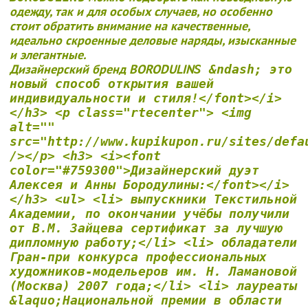
одежду, так и для особых случаев, но особенно
стоит обратить внимание на качественные,
идеально скроенные деловые наряды, изысканные
и элегантные.
Дизайнерский бренд BORODULIN
S &ndash; это
новый способ открытия вашей
индивидуальности и стиля!</font></i>
</h3> <p class="rtecenter"> <img
alt=""
src="http://www.kupikupon.ru/sites/defa
/></p> <h3> <i><font
color="#759300">Дизайнерский дуэт
Алексея и Анны Бородулины:</font></i>
</h3> <ul> <li> выпускники Текстильной
Академии, по окончании учёбы получили
от В.М. Зайцева сертификат за лучшую
дипломную работу;</li> <li> обладатели
Гран-при конкурса профессиональных
художников-модельеров им. Н. Ламановой
(Москва) 2007 года;</li> <li> лауреаты
&laquo;Национальной премии в области