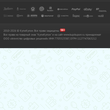
2010-2026 © КупиКупон. Все права защищены.
Все права на товарный знак "КупиКупон" и на сайт www.kupikupon.ru принадлежат
OOO «Агентство цифровых решений» ИНН 7705523387, ОГРН 1127747063212