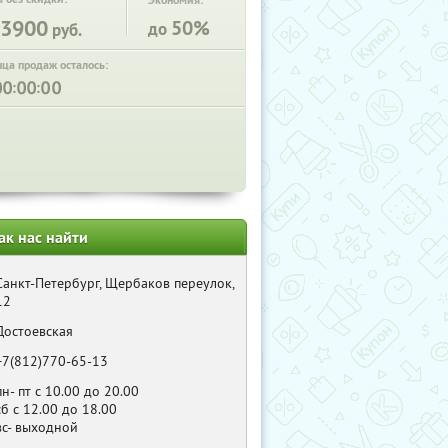
Экономия:
3900
50%
до
руб.
нца продаж осталось:
:
:
ак нас найти
Санкт-Петербург, Щербаков переулок,
12
Достоевская
+7(812)770-65-13
пн- пт с 10.00 до 20.00
сб с 12.00 до 18.00
вс- выходной