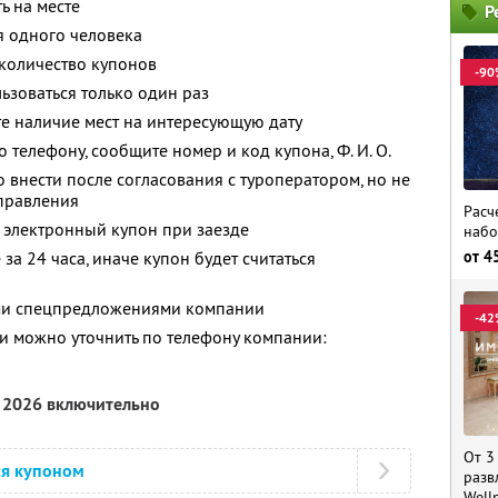
ь на месте
Р
я одного человека
количество купонов
-90
зоваться только один раз
е наличие мест на интересующую дату
о телефону, сообщите номер и код купона,
Ф. И. О.
 внести после согласования с туроператором, но не
тправления
Расч
 электронный купон при заезде
набо
от
4
за 24 часа, иначе купон будет считаться
ими спецпредложениями компании
-42
 можно уточнить по телефону компании:
я 2026 включительно
От 3
ся купоном
разв
Well