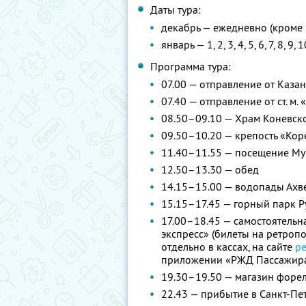
Даты тура:
декабрь — ежедневно (кроме 
январь — 1, 2, 3, 4, 5, 6, 7, 8, 9, 
Программа тура:
07.00 — отправление от Каза
07.40 — отправление от ст. м
08.50–09.10 — Храм Коневс
09.50–10.20 — крепость «Кор
11.40–11.55 — посещение Муз
12.50–13.30 — обед
14.15–15.00 — водопады Ахв
15.15–17.45 — горный парк 
17.00–18.45 — самостоятельн
экспресс» (билеты на ретроп
отдельно в кассах, на сайте
р
приложении «РЖД Пассажир
19.30–19.50 — магазин форел
22.43 — прибытие в Санкт-Пе