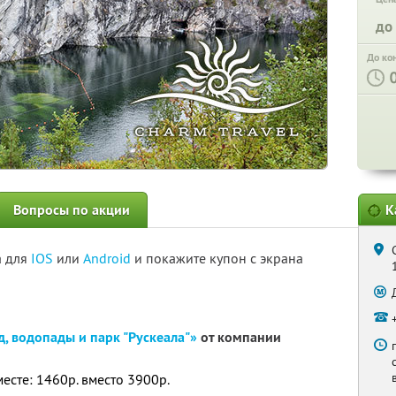
до
До ко
Вопросы по акции
К
а для
IOS
или
Android
и покажите купон с экрана
д, водопады и парк "Рускеала"»
от компании
месте: 1460р. вместо 3900р.