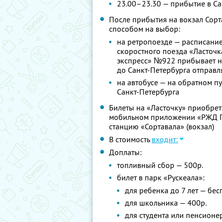
23.00–23.30 — прибытие в Са
После прибытия на вокзал Сорт
способом на выбор:
на ретропоезде — расписание
скоростного поезда «Ласточк
экспресс» №922 прибывает на
до Санкт-Петербурга отправля
на автобусе — на обратном пу
Санкт-Петербурга
Билеты на «Ласточку» приобрет
мобильном приложении «РЖД П
станцию «Сортавала» (вокзал)
В стоимость
входит:
Доплаты:
топливный сбор — 500р.
билет в парк «Рускеала»:
для ребенка до 7 лет — бес
для школьника — 400р.
для студента или пенсионе