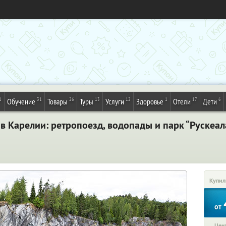
1
31
26
13
12
1
17
6
Обучение
Товары
Туры
Услуги
Здоровье
Отели
Дети
 в Карелии: ретропоезд, водопады и парк “Рускеа
Купил
от
Цена