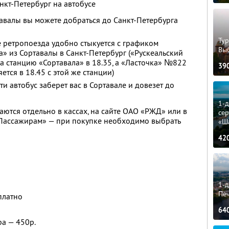
нкт-Петербург на автобусе
авалы вы можете добраться до Санкт-Петербурга
Тур
 ретропоезда удобно стыкуется с графиком
Вы
а» из Сортавалы в Санкт-Петербург («Рускеальский
 станцию «Сортавала» в 18.35, а «Ласточка» №822
39
ется в 18.45 с этой же станции)
ти автобус заберет вас в Сортавале и довезет до
1-
аются отдельно в кассах, на сайте ОАО «РЖД» или в
сер
ассажирам» — при покупке необходимо выбрать
«Ш
42
1-д
Пе
платно
64
ра — 450р.