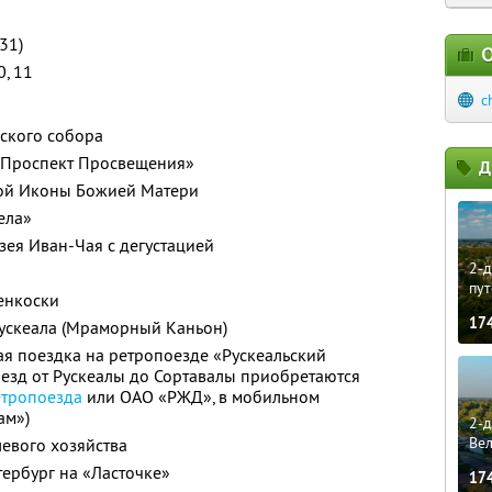
31)
О
10, 11
c
нского собора
. «Проспект Просвещения»
Д
кой Иконы Божией Матери
ела»
ея Иван-Чая с дегустацией
2-д
пут
енкоски
17
Рускеала (Мраморный Каньон)
ая поездка на ретропоезде «Рускеальский
оезд от Рускеалы до Сортавалы приобретаются
етропоезда
или ОАО «РЖД», в мобильном
ам»)
2-д
Ве
евого хозяйства
тербург на «Ласточке»
17