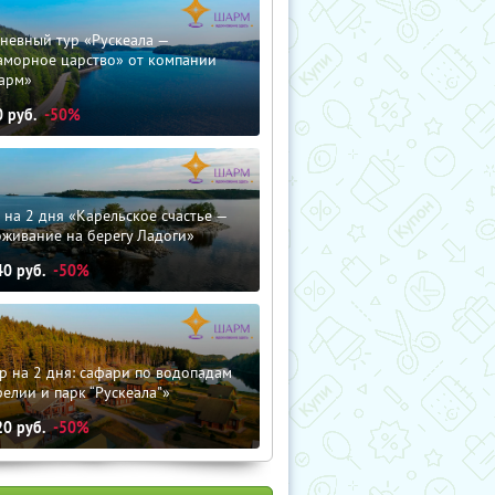
невный тур «Рускеала —
аморное царство» от компании
арм»
0
руб.
-50%
 на 2 дня «Карельское счастье —
оживание на берегу Ладоги»
40
руб.
-50%
р на 2 дня: сафари по водопадам
елии и парк “Рускеала"»
20
руб.
-50%