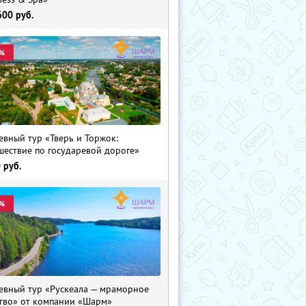
600
руб.
%
евный тур «Тверь и Торжок:
шествие по государевой дороге»
0
руб.
%
евный тур «Рускеала — мраморное
тво» от компании «Шарм»