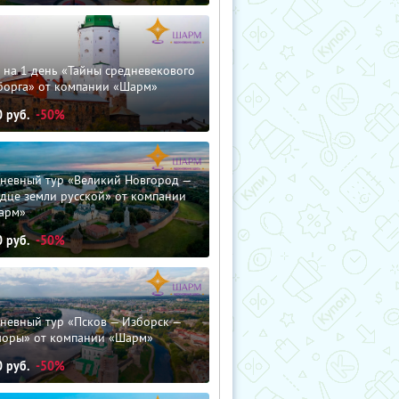
 на 1 день «Тайны средневекового
борга» от компании «Шарм»
0
руб.
-50%
дневный тур «Великий Новгород —
дце земли русской» от компании
арм»
0
руб.
-50%
невный тур «Псков — Изборск —
чоры» от компании «Шарм»
0
руб.
-50%