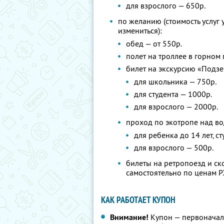
для взрослого — 650р.
по желанию (стоимость услуг
измениться):
обед — от 550р.
полет на троллее в горном 
билет на экскурсию «Подзем
для школьника — 750р.
для студента — 1000р.
для взрослого — 2000р.
проход по экотропе над в
для ребенка до 14 лет, с
для взрослого — 500р.
билеты на ретропоезд и ск
самостоятельно по ценам 
КАК РАБОТАЕТ КУПОН
Внимание!
Купон — первоначал