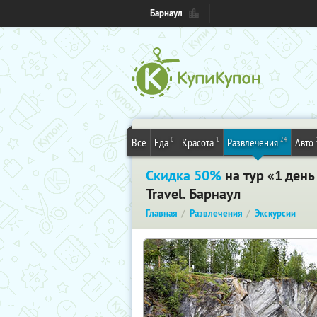
Барнаул
6
1
24
Все
Еда
Красота
Развлечения
Авто
Скидка 50%
на тур «1 день
Travel. Барнаул
Главная
Развлечения
Экскурсии