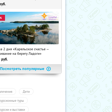
руб.
%
на 2 дня «Карельское счастье —
ивание на берегу Ладоги»
0
руб.
Посмотреть популярные
влечения
Дети
курсионные туры
курсии и выставки