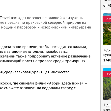
от
4
 Travel вас ждет посещение главной жемчужины
-50
акже поездка по прекрасной северной природе на
 с мощным паровозом и историческими интерьерами
т достаточно времени, чтобы насладиться видами,
2-дн
уть в загадочные штольни, полюбоваться
путе
желании также попробовать активное развлечение
174
хватывающий полет на троллее среди мраморных
ая, средневековая, хранящая множество
-50
оски, где снимали фильм «А зори здесь тихие» —
же сможете взглянуть на водопады сверху, с
1-дн
царс