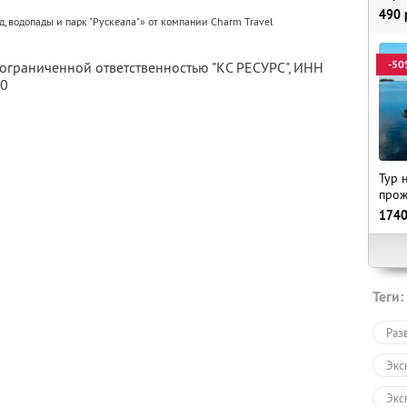
490
д, водопады и парк "Рускеала"» от компании Charm Travel
-50
 ограниченной ответственностью "КС РЕСУРС",
ИНН
80
Тур 
прож
174
Теги:
Раз
Экс
Экс