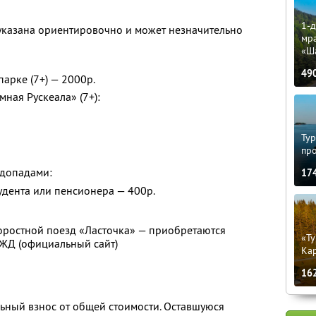
1-д
 указана ориентировочно и может незначительно
мр
«Ш
49
парке (7+) — 2000р.
ная Рускеала» (7+):
Тур
пр
одопадами:
17
тудента или пенсионера — 400р.
оростной поезд «Ласточка» — приобретаются
«Ту
РЖД (официальный сайт)
Кар
16
ьный взнос от общей стоимости. Оставшуюся