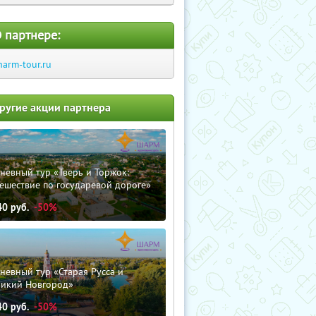
 партнере:
harm-tour.ru
ругие акции партнера
невный тур «Тверь и Торжок:
ешествие по государевой дороге»
40
руб.
-50%
невный тур «Старая Русса и
ликий Новгород»
40
руб.
-50%