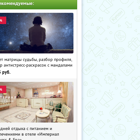
екомендуемые:
%
ет матрицы судьбы, разбор профиля,
р антистресс-раскрасок с мандалами
5
руб.
%
 дней отдыха с питанием и
лечениями в отеле «Империал
ness & Spa»