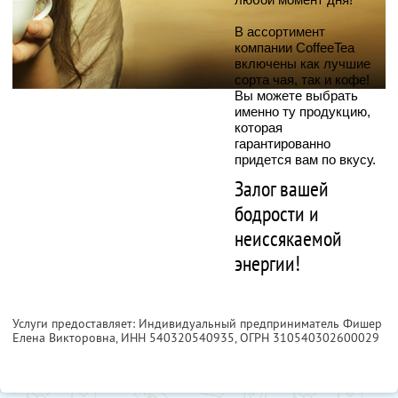
В ассортимент
компании CoffeeTea
включены как лучшие
сорта чая, так и кофе!
Вы можете выбрать
именно ту продукцию,
которая
гарантированно
придется вам по вкусу.
Залог вашей
бодрости и
неиссякаемой
энергии!
Услуги предоставляет: Индивидуальный предприниматель Фишер
Елена Викторовна,
ИНН 540320540935
, ОГРН 310540302600029