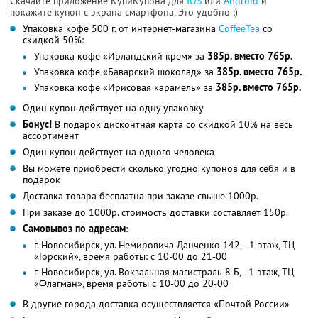
Скачайте приложение КупиКупона для
IOS
или
Android
и
покажите купон с экрана смартфона. Это удобно :)
Упаковка кофе 500 г. от интернет-магазина
CoffeeTea
со
скидкой 50%:
Упаковка кофе «Ирландский крем» за
385р. вместо 765р.
Упаковка кофе «Баварский шоколад» за
385р. вместо 765р.
Упаковка кофе «Ирисовая карамель» за
385р. вместо 765р.
Один купон действует на одну упаковку
Бонус!
В подарок дисконтная карта со скидкой 10% на весь
ассортимент
Один купон действует на одного человека
Вы можете приобрести сколько угодно купонов для себя и в
подарок
Доставка товара бесплатна при заказе свыше 1000р.
При заказе до 1000р. стоимость доставки составляет 150р.
Самовывоз по адресам
:
г. Новосибирск, ул. Немировича-Данченко 142, - 1 этаж, ТЦ
«Горский», время работы: с 10-00 до 21-00
г. Новосибирск, ул. Вокзальная магистраль 8 Б, - 1 этаж, ТЦ
«Флагман», время работы с 10-00 до 20-00
В другие города доставка осуществляется «Почтой России»