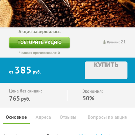
Акция завершилась
21
ПОВТОРИТЬ АКЦИЮ
Купили:
Человек проголосовало: 0
КУПИТЬ
385
от
руб.
Цена без скидки:
Экономия:
765
50%
руб.
Основное
Адреса
Отзывы
Вопросы по акции